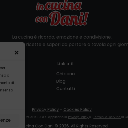
La cucina è ricordo, emozione e condivisione.
trovi storie, ricette e sapori da portare a tavola ogni gior
Link utili
 per
dani.it
Chi sono
enso a
Blog
mento di
351
Contatti
consenso
Privacy Policy
-
Cookies Policy
sito è protetto da reCAPTCHA e si applicano la
Privacy Policy
e i
Termini di servizio
di G
renze
In Cucina Con Dani © 2026. All Rights Reserved.