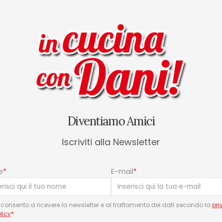
 il cioccolato fondente senza zu
one a non bruciarlo. Lasciarlo int
Diventiamo Amici
o agli altri ingredienti.
Iscriviti alla Newsletter
occolato fuso, le uova e lo yogurt g
 un composto liscio, omogeneo e se
e
*
E-mail
*
tortiera da 18 cm e inserirla nel ce
consento a ricevere la newsletter e al trattamento dei dati secondo la
pri
licy
*
.