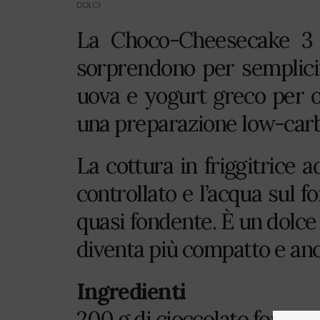
DOLCI
La Choco-Cheesecake 3 i
sorprendono per semplicit
uova e yogurt greco per o
una preparazione low-carb 
La cottura in friggitrice 
controllato e l’acqua sul
quasi fondente. È un dolce
diventa più compatto e an
Ingredienti
200 g di cioccolato fonde