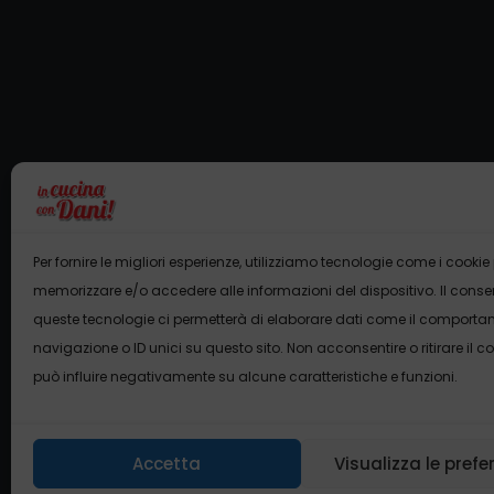
Qui 
Contatti
Per fornire le migliori esperienze, utilizziamo tecnologie come i cookie
Email:
dani@incucinacon
memorizzare e/o accedere alle informazioni del dispositivo. Il cons
Telefono:
06 2112 9008
queste tecnologie ci permetterà di elaborare dati come il comporta
WhatsApp:
351 368 0
navigazione o ID unici su questo sito. Non acconsentire o ritirare il 
può influire negativamente su alcune caratteristiche e funzioni.
Questo 
Accetta
Visualizza le prefe