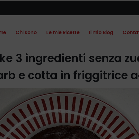
me
Chi sono
Le mie Ricette
Il mio Blog
Contat
 3 ingredienti senza zu
rb e cotta in friggitrice a