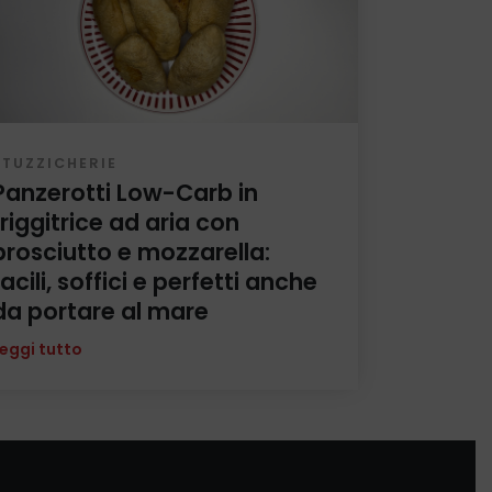
STUZZICHERIE
Panzerotti Low-Carb in
friggitrice ad aria con
prosciutto e mozzarella:
facili, soffici e perfetti anche
da portare al mare
eggi tutto