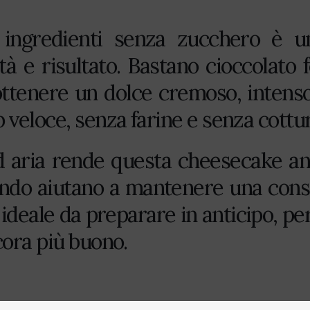
ngredienti senza zucchero è un
à e risultato. Bastano cioccolato
ttenere un dolce cremoso, intenso
veloce, senza farine e senza cottu
ad aria rende questa cheesecake anc
 fondo aiutano a mantenere una con
 ideale da preparare in anticipo, pe
cora più buono.
nte al 72% senza zucchero